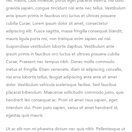
nec mauris. Duis molestie, purus eget placerat viverra, nisi odio
gravida sapien, congue tincidunt nisl ante nec tellus. Vestibulum
ante ipsum primis in faucibus orci luctus et ultrices posuere
cubilia Curae; Lorem ipsum dolor sit amet, consectetur
adipiscing elit. Fusce sagittis, massa fringilla consequat blandit,
mauris ligula porta nisi, non tristique enim sapien vel nisl.
Suspendisse vestibulum lobortis dapibus. Vestibulum ante
ipsum primis in faucibus orci luctus et ultrices posuere cubilia
Curae; Praesent nec tempus nibh. Donec mollis commodo
metus et fringilla. Etiam venenatis, diam id adipiscing convallis,
nisi eros lobortis tellus, feugiat adipiscing ante ante sit amet
dolor. Vestibulum vehicula scelerisque facilisis. Sed faucibus
placerat bibendum. Maecenas sollicitudin commodo justo, quis
hendrerit leo consequat ac. Proin sit amet risus sapien, eget
interdum dui. Proin justo sapien, varius sit amet hendrerit id,
egestas quis mauris.
Ut ac elit non mi pharetra dictum nec quis nibh. Pellentesque ut