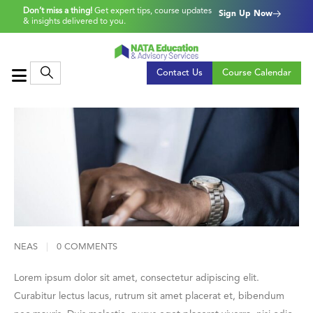
Don’t miss a thing!
Get expert tips, course updates
Sign Up Now
& insights delivered to you.
Contact Us
Course Calendar
NEAS
0 COMMENTS
Lorem ipsum dolor sit amet, consectetur adipiscing elit.
Curabitur lectus lacus, rutrum sit amet placerat et, bibendum