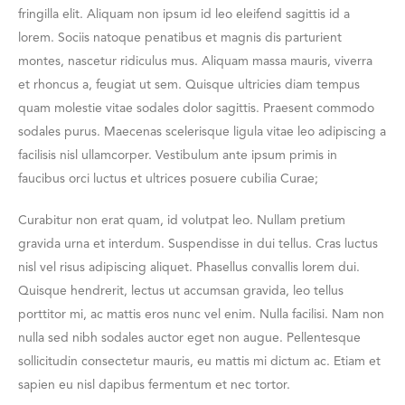
fringilla elit. Aliquam non ipsum id leo eleifend sagittis id a
lorem. Sociis natoque penatibus et magnis dis parturient
montes, nascetur ridiculus mus. Aliquam massa mauris, viverra
et rhoncus a, feugiat ut sem. Quisque ultricies diam tempus
quam molestie vitae sodales dolor sagittis. Praesent commodo
sodales purus. Maecenas scelerisque ligula vitae leo adipiscing a
facilisis nisl ullamcorper. Vestibulum ante ipsum primis in
faucibus orci luctus et ultrices posuere cubilia Curae;
Curabitur non erat quam, id volutpat leo. Nullam pretium
gravida urna et interdum. Suspendisse in dui tellus. Cras luctus
nisl vel risus adipiscing aliquet. Phasellus convallis lorem dui.
Quisque hendrerit, lectus ut accumsan gravida, leo tellus
porttitor mi, ac mattis eros nunc vel enim. Nulla facilisi. Nam non
nulla sed nibh sodales auctor eget non augue. Pellentesque
sollicitudin consectetur mauris, eu mattis mi dictum ac. Etiam et
sapien eu nisl dapibus fermentum et nec tortor.